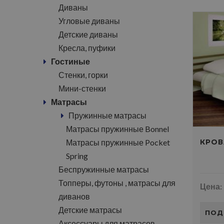
Диваны
Угловые диваны
Детские диваны
Кресла, пуфики
Гостиные
Стенки, горки
Мини-стенки
Матрасы
Пружинные матрасы
Матрасы пружинные Bonnel
Матрасы пружинные Pocket
КРОВ
Spring
Беспружинные матрасы
Топперы, футоны , матрасы для
Цена:
диванов
Детские матрасы
ПОД
Аксессуары для матрасов