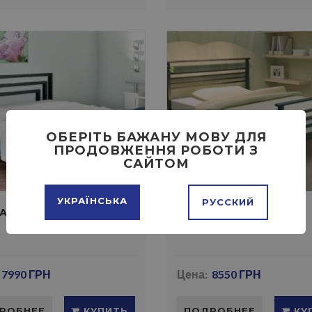
ОБЕРІТЬ БАЖАНУ МОВУ ДЛЯ
ПРОДОВЖЕННЯ РОБОТИ З
САЙТОМ
УКРАЇНСЬКА
РУССКИЙ
АТЬ БРИО
КРОВАТЬ ЛЕКС
7990 ГРН
Цена:
8550 ГРН
РОБНЕЕ
КУПИТЬ
ПОДРОБНЕЕ
КУ