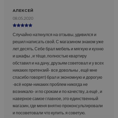
АЛЕКСЕЙ
08.05.2020
Случайно наткнулся на отзывы, удивился и
решил написать свой. С магазином знаком уже
лет десять. Себе брал мебель и мягкую и кухню
и шкафы , и тёще, полностью квартиру
обставил и на дачу, друзьям советовал и у всех
никаких претензий- все довольны , ещё мне
спасибо говорят) брал и экономную и дорогую
-всё норм-никаких проблем никогда не
возникало- и по срокам и по качеству, а ещё , и
наверное самое главное, это единственный
магазин, где меня внятно проконсультировали
и посоветовали что купить. я советую.