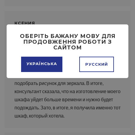
КСЕНИЯ
05.03.2020
ОБЕРІТЬ БАЖАНУ МОВУ ДЛЯ
ПРОДОВЖЕННЯ РОБОТИ З
САЙТОМ
Хотела заказать себе небольшой шкаф. Искала
варианты на сайте и решила, что проще
УКРАЇНСЬКА
РУССКИЙ
поговорить с менеджером. Она мне помогла
определиться со структурой шкафа и
подобрать рисунок для зеркала. В итоге,
консультант сказала, что на изготовление моего
шкафа уйдет больше времени и нужно будет
подождать. Зато, в итоге, я получила именно тот
шкаф, который хотела.