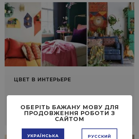
ЦВЕТ В ИНТЕРЬЕРЕ
ОБЕРІТЬ БАЖАНУ МОВУ ДЛЯ
ПОДРОБНЕЕ
ПРОДОВЖЕННЯ РОБОТИ З
САЙТОМ
УКРАЇНСЬКА
РУССКИЙ