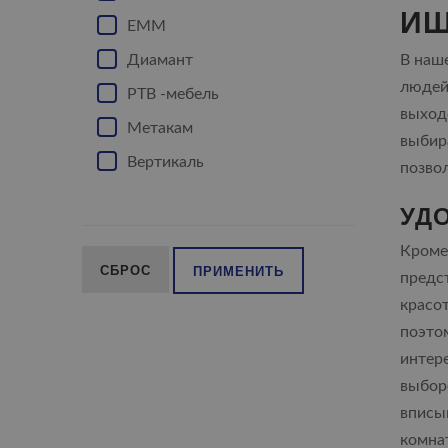
ИЩ
ЕММ
Диамант
В наш
людей
РТВ -мебель
выходо
Метакам
выбир
Вертикаль
позвол
УД
Кроме
СБРОС
ПРИМЕНИТЬ
предс
красо
поэто
интер
выбор
вписы
комна