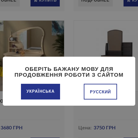
ОБЕРІТЬ БАЖАНУ МОВУ ДЛЯ
ПРОДОВЖЕННЯ РОБОТИ З САЙТОМ
УКРАЇНСЬКА
РУССКИЙ
О - 3 ПЕХОТИН
ТРЮМО - 4 РТВ
3680 ГРН
Цена:
3750 ГРН