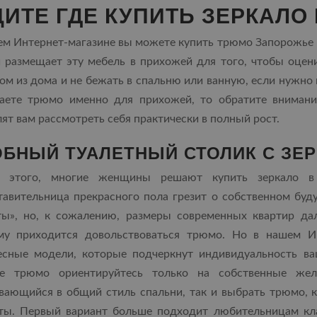
ИТЕ ГДЕ КУПИТЬ ЗЕРКАЛО
ем Интернет-магазине вы можете купить трюмо Запорожье к
 размещает эту мебель в прихожей для того, чтобы оцен
м из дома и не бежать в спальню или ванную, если нужно 
аете трюмо именно для прихожей, то обратите внимани
ят вам рассмотреть себя практически в полный рост.
ОБНЫЙ ТУАЛЕТНЫЙ СТОЛИК С ЗЕ
 этого, многие женщины решают купить зеркало в 
тавительница прекрасного пола грезит о собственном буд
ты», но, к сожалению, размеры современных квартир да
му приходится довольствоваться трюмо. Но в нашем Ин
есные модели, которые подчеркнут индивидуальность ва
е трюмо ориентируйтесь только на собственные жел
вающийся в общий стиль спальни, так и выбрать трюмо, к
ты. Первый вариант больше подходит любительницам кла