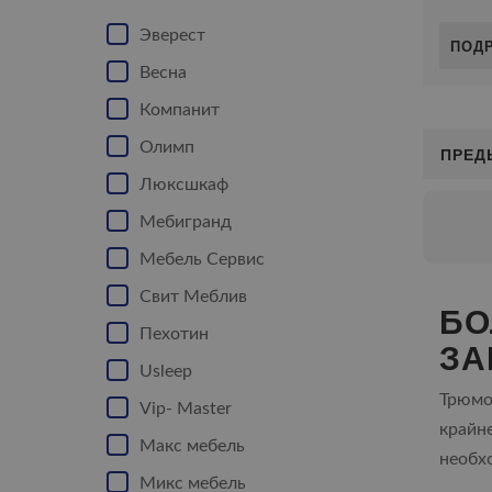
Эверест
ПОД
Весна
Компанит
Олимп
ПРЕД
Люксшкаф
Мебигранд
Мебель Сервис
Свит Меблив
БО
Пехотин
ЗА
Usleep
Трюмо
Vip- Master
крайн
Макс мебель
необх
Микс мебель