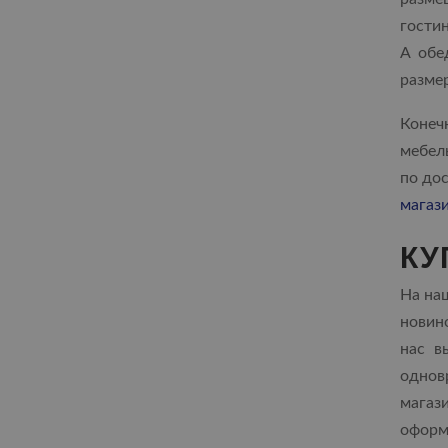
гости
А обе
размер
Конеч
мебель
по до
магаз
КУ
На наш
новино
нас в
однов
магаз
оформ