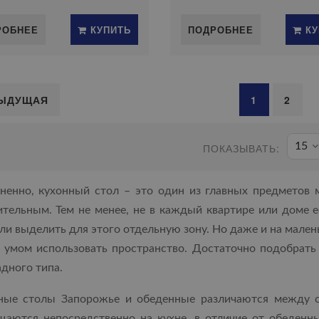
РОБНЕЕ
КУПИТЬ
ПОДРОБНЕЕ
КУ
ЫДУЩАЯ
1
2
15
ПОКАЗЫВАТЬ:
ненно, кухонный стол – это один из главных предметов
ительным. Тем не менее, не в каждый квартире или доме 
ли выделить для этого отдельную зону. Но даже и на мале
с умом использовать пространство. Достаточно подобрат
дного типа.
ные столы Запорожье и обеденные различаются между с
щаются непосредственно на кухне, в отличие от обеденн