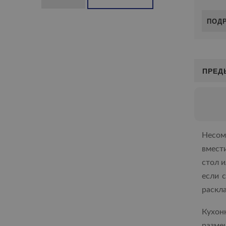
ПОД
ПРЕД
Несом
вмест
стол и
если 
раскла
Кухон
разме