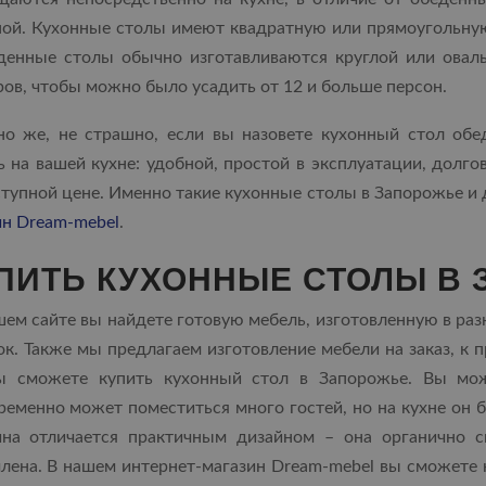
ной. Кухонные столы имеют квадратную или прямоугольную
денные столы обычно изготавливаются круглой или ова
ов, чтобы можно было усадить от 12 и больше персон.
но же, не страшно, если вы назовете кухонный стол обе
 на вашей кухне: удобной, простой в эксплуатации, долго
ступной цене. Именно такие кухонные столы в Запорожье и
ин Dream-mebel
.
ПИТЬ КУХОННЫЕ СТОЛЫ В
ем сайте вы найдете готовую мебель, изготовленную в раз
к. Также мы предлагаем изготовление мебели на заказ, к 
ы сможете купить кухонный стол в Запорожье. Вы мож
ременно может поместиться много гостей, но на кухне он 
ина отличается практичным дизайном – она органично 
лена. В нашем интернет-магазин Dream-mebel вы сможете 