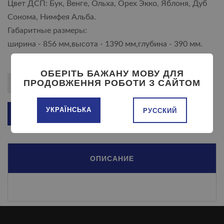
Цвет ДСП: Бук, Венге, Ольха, Орех Экко, Яблоня, Дуб
Сонома, Нимфея Альба.
Габаритные размеры:
ширина - 856 мм,высота - 1390 мм,глубина - 390 мм.
ОБЕРІТЬ БАЖАНУ МОВУ ДЛЯ
ПРОДОВЖЕННЯ РОБОТИ З САЙТОМ
УКРАЇНСЬКА
РУССКИЙ
ДОБАВИТЬ В КОРЗИНУ
ОПИСАНИЕ