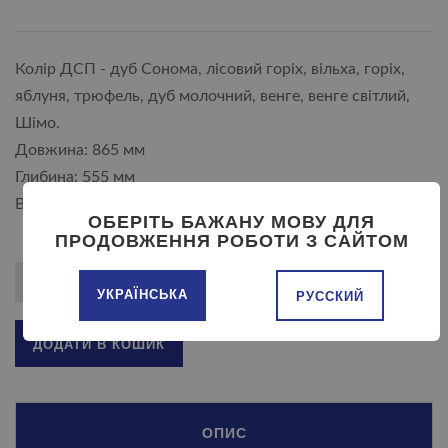
Колір ДСП - дуб Сонома, лісовий горіх, вільха, горіх,
яблуня, трюфель, дуб молочний, венге, венге світлий,
Шімо.
Довжина: 865 мм
Глибина: 555 мм
Висота: 550 мм
ОБЕРІТЬ БАЖАНУ МОВУ ДЛЯ
ПРОДОВЖЕННЯ РОБОТИ З САЙТОМ
УКРАЇНСЬКА
РУССКИЙ
ДОДАТИ В КОШИК
ОПИС