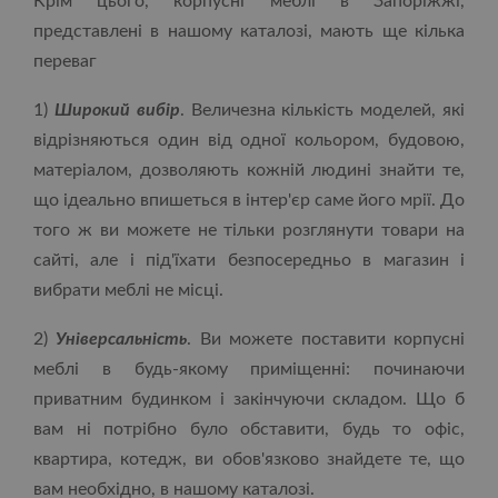
Крім цього, корпусні меблі в Запоріжжі,
представлені ​​в нашому каталозі, мають ще кілька
переваг
1)
Широкий вибір
. Величезна кількість моделей, які
відрізняються один від одної кольором, будовою,
матеріалом, дозволяють кожній людині знайти те,
що ідеально впишеться в інтер'єр саме його мрії. До
того ж ви можете не тільки розглянути товари на
сайті, але і під'їхати безпосередньо в магазин і
вибрати меблі не місці.
2)
Універсальність
. Ви можете поставити корпусні
меблі в будь-якому приміщенні: починаючи
приватним будинком і закінчуючи складом. Що б
вам ні потрібно було обставити, будь то офіс,
квартира, котедж, ви обов'язково знайдете те, що
вам необхідно, в нашому каталозі.