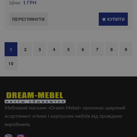
Ціна:
1 ГРН
ПЕРЕГЛЯНУТИ
КУПИТИ
1
2
3
4
5
6
7
8
9
10
Меблевий магазин «Dream Mebel» пропонує широкий
асортимент м'яких і корпусних меблів від провідних
виробників.