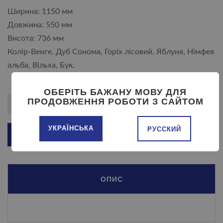
Ширина: 1150 мм
Довжина: 550 мм
Висота: 736 мм
Колір-Венге, Дуб Сонома, Горіх лісовий, Яблуня, Німфея
альба, Вільха, Бук.
ОБЕРІТЬ БАЖАНУ МОВУ ДЛЯ
ПРОДОВЖЕННЯ РОБОТИ З САЙТОМ
УКРАЇНСЬКА
РУССКИЙ
ДОДАТИ В КОШИК
ОПИС