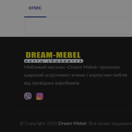
ОПИС
Меблевий магазин «Dream Mebel» пропонує
широкий асортимент м'яких і корпусних меблів
від провідних виробників.
© Copyright 2026
Dream Mebel
. Все права защищен