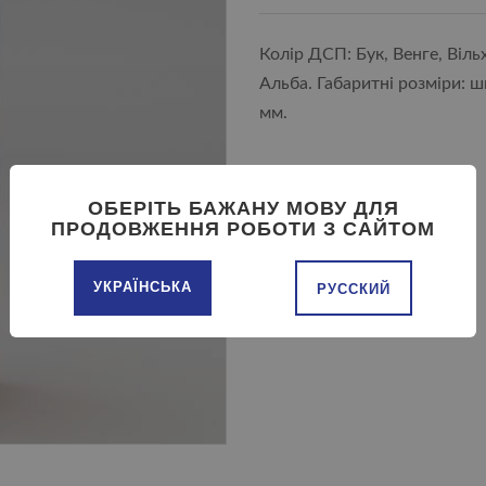
Колір ДСП: Бук, Венге, Віль
Альба. Габаритні розміри: ш
мм.
ОБЕРІТЬ БАЖАНУ МОВУ ДЛЯ
ПРОДОВЖЕННЯ РОБОТИ З САЙТОМ
ДОДАТИ В КОШИК
УКРАЇНСЬКА
РУССКИЙ