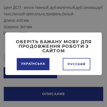
Цвет ДСП - венге темный, дуб молочный,дуб сонома,дуб
тахо,лесной орех,ольха,трюфель,белый.
Длина: 600 мм
Ширина: 360 мм
Высота: 1925 мм
ОБЕРІТЬ БАЖАНУ МОВУ ДЛЯ
ПРОДОВЖЕННЯ РОБОТИ З
САЙТОМ
УКРАЇНСЬКА
РУССКИЙ
ДОБАВИТЬ В КОРЗИНУ
ОПИСАНИЕ