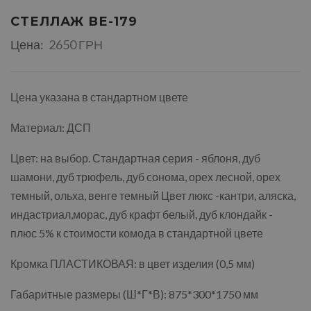
СТЕЛЛАЖ ВЕ-179
Цена:
2650 ГРН
Цена указана в стандартном цвете
Материал: ДСП
Цвет: на выбор. Стандартная серия - яблоня, дуб
шамони, дуб трюфель, дуб сонома, орех лесной, орех
темный, ольха, венге темный Цвет люкс -кантри, аляска,
индастриал,морас, дуб крафт белый, дуб клондайк -
плюс 5% к стоимости комода в стандартной цвете
Кромка ПЛАСТИКОВАЯ: в цвет изделия (0,5 мм)
Габаритные размеры (Ш*Г*В): 875*300*1750 мм