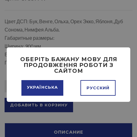
Цвет ДСП: Бук, Венге, Ольха, Орех Экко, Яблоня, Дуб
Сонома, Нимфея Альба.
Габаритные размеры:
Ширина: 900 мм.
Высота: 1950 мм.
ОБЕРІТЬ БАЖАНУ МОВУ ДЛЯ
Глубина: 464 мм.
ПРОДОВЖЕННЯ РОБОТИ З
САЙТОМ
УКРАЇНСЬКА
РУССКИЙ
ДОБАВИТЬ В КОРЗИНУ
ОПИСАНИЕ