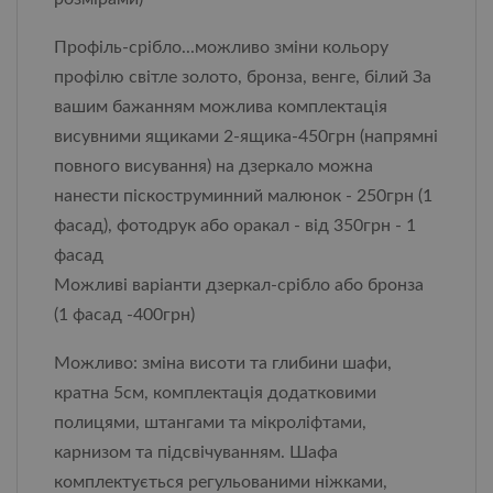
Профіль-срібло...можливо зміни кольору
профілю світле золото, бронза, венге, білий За
вашим бажанням можлива комплектація
висувними ящиками 2-ящика-450грн (напрямні
повного висування) на дзеркало можна
нанести піскоструминний малюнок - 250грн (1
фасад), фотодрук або оракал - від 350грн - 1
фасад
Можливі варіанти дзеркал-срібло або бронза
(1 фасад -400грн)
Можливо: зміна висоти та глибини шафи,
кратна 5см, комплектація додатковими
полицями, штангами та мікроліфтами,
карнизом та підсвічуванням. Шафа
комплектується регульованими ніжками,