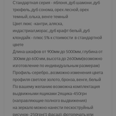
Стандартная серия - яблоня, дуб шамони, дуб
трюфель, дуб сонома, орех лесной, орех
темный, ольха, венге темный
Цвет люкс -кантри, аляска,
индастриал,морас, дуб крафт белый, дуб
клондайк - плюс 5% к стоимости в стандартной
цвете
Длина шкафов от 900мм до 5000мм, глубина от
300мм до 600 мм, высота до 2600мм(возможно
изготовление по индивидуальным размерам)
Профиль-серебро...возможно изменения цвета
профиля светлое золото, бронза, венге, белый
По вашему желанию возможна комплектация
выдвижными ящиками 2ящика-450грн
(направляющие полного выдвижения)
на зеркало можно нанести пескоструйный
рисунок- 250грн(1 фасад), фотопечать или