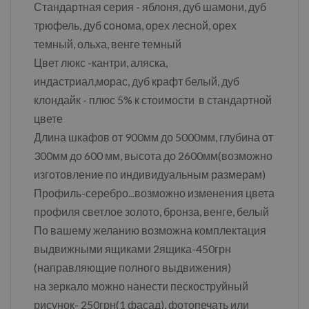
Стандартная серия - яблоня, дуб шамони, дуб
трюфель, дуб сонома, орех лесной, орех
темный, ольха, венге темный
Цвет люкс -кантри, аляска,
индастриал,морас, дуб крафт белый, дуб
клондайк - плюс 5% к стоимости в стандартной
цвете
Длина шкафов от 900мм до 5000мм, глубина от
300мм до 600 мм, высота до 2600мм(возможно
изготовление по индивидуальным размерам)
Профиль-серебро...возможно изменения цвета
профиля светлое золото, бронза, венге, белый
По вашему желанию возможна комплектация
выдвижными ящиками 2ящика-450грн
(направляющие полного выдвижения)
на зеркало можно нанести пескоструйный
рисунок- 250грн(1 фасад), фотопечать или