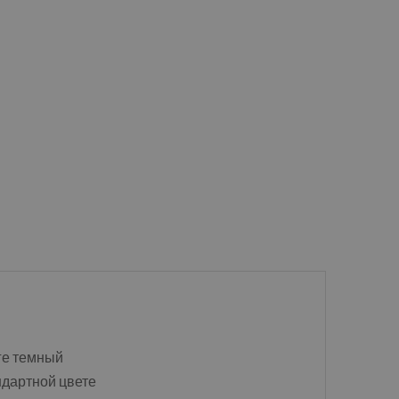
нге темный
андартной цвете