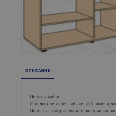
ОПИСАНИЕ
Цвет: на выбор.
Стандартная серия - яблоня, дуб шамони, ду
Цвет люкс -кантри, аляска, индастриал,морас