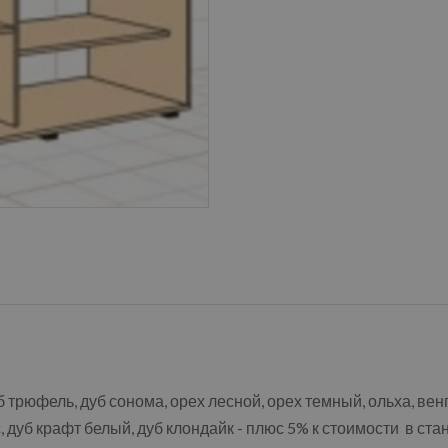
б трюфель, дуб сонома, орех лесной, орех темный, ольха, ве
, дуб крафт белый, дуб клондайк - плюс 5% к стоимости в ст