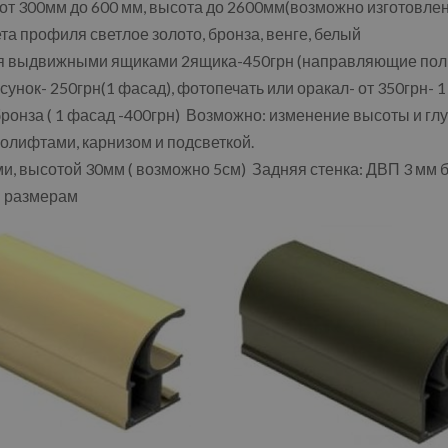
 от 300мм до 600 мм, высота до 2600мм(возможно изготовл
а профиля светлое золото, бронза, венге, белый
я выдвижными ящиками 2ящика-450грн (направляющие пол
унок- 250грн(1 фасад), фотопечать или оракал- от 350грн- 
онза ( 1 фасад -400грн) Возможно: изменение высоты и гл
олифтами, карнизом и подсветкой.
 высотой 30мм ( возможно 5см) Задняя стенка: ДВП 3 мм б
м размерам