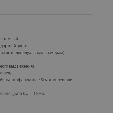
нге темный
андартной цвете
ение по индивидуальным размерам)
ного выдвижения)
1 фасад
убины шкафа, кратное 5см,комплектация
елого цвета ДСП: 16 мм,