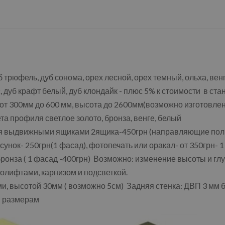
б трюфель, дуб сонома, орех лесной, орех темный, ольха, ве
, дуб крафт белый, дуб клондайк - плюс 5% к стоимости в ст
 от 300мм до 600 мм, высота до 2600мм(возможно изготовл
а профиля светлое золото, бронза, венге, белый
я выдвижными ящиками 2ящика-450грн (направляющие пол
унок- 250грн(1 фасад), фотопечать или оракал- от 350грн- 
онза ( 1 фасад -400грн) Возможно: изменение высоты и гл
олифтами, карнизом и подсветкой.
 высотой 30мм ( возможно 5см) Задняя стенка: ДВП 3 мм б
м размерам