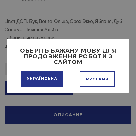
Цвет ДСП: Бук, Венге, Ольха, Орех Экко, Яблоня, Дуб
Сонома, Нимфея Альба.
Габаритные размеры:
ширина - 944мм,высота - 700 мм,глубина - 2042 мм.
ОБЕРІТЬ БАЖАНУ МОВУ ДЛЯ
ПРОДОВЖЕННЯ РОБОТИ З
САЙТОМ
УКРАЇНСЬКА
РУССКИЙ
ДОБАВИТЬ В КОРЗИНУ
ОПИСАНИЕ