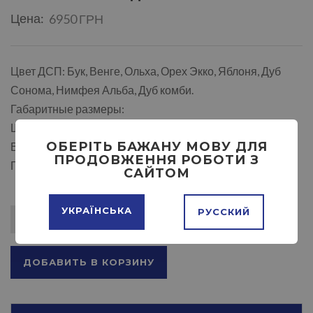
Цена:
6950 ГРН
Цвет ДСП: Бук, Венге, Ольха, Орех Экко, Яблоня, Дуб
Сонома, Нимфея Альба, Дуб комби.
Габаритные размеры:
Ширина: 1700 мм.
ОБЕРІТЬ БАЖАНУ МОВУ ДЛЯ
Высота: 900 мм.
ПРОДОВЖЕННЯ РОБОТИ З
Глубина: 2058 мм.
САЙТОМ
УКРАЇНСЬКА
РУССКИЙ
ДОБАВИТЬ В КОРЗИНУ