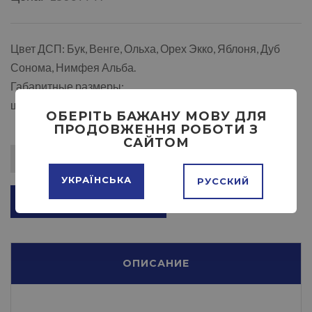
Цвет ДСП: Бук, Венге, Ольха, Орех Экко, Яблоня, Дуб
Сонома, Нимфея Альба.
Габаритные размеры:
ширина — 440 мм,высота — 620 мм,глубина — 380 мм.
ОБЕРІТЬ БАЖАНУ МОВУ ДЛЯ
ПРОДОВЖЕННЯ РОБОТИ З
САЙТОМ
УКРАЇНСЬКА
РУССКИЙ
ДОБАВИТЬ В КОРЗИНУ
ОПИСАНИЕ