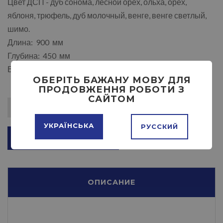
Цвет ДСП - дуб сонома, лесной орех, ольха, орех,
яблоня, трюфель, дуб молочный, венге, венге светлый,
шимо.
Длина: 900 мм
Глубина: 450 мм
Высота: 1540 мм
ОБЕРІТЬ БАЖАНУ МОВУ ДЛЯ
ПРОДОВЖЕННЯ РОБОТИ З
САЙТОМ
УКРАЇНСЬКА
РУССКИЙ
ДОБАВИТЬ В КОРЗИНУ
ОПИСАНИЕ