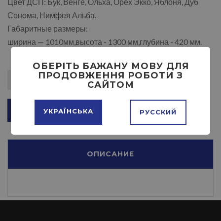
Цвет ДСП: Бук, Венге, Ольха, Орех Экко, Яблоня, Дуб
Сонома, Нимфея Альба.
Габаритные размеры:
ширина — 1010мм,высота - 1300 мм,глубина - 420 мм.
ОБЕРІТЬ БАЖАНУ МОВУ ДЛЯ
ПРОДОВЖЕННЯ РОБОТИ З
САЙТОМ
ДОБАВИТЬ В КОРЗИНУ
УКРАЇНСЬКА
РУССКИЙ
ОПИСАНИЕ