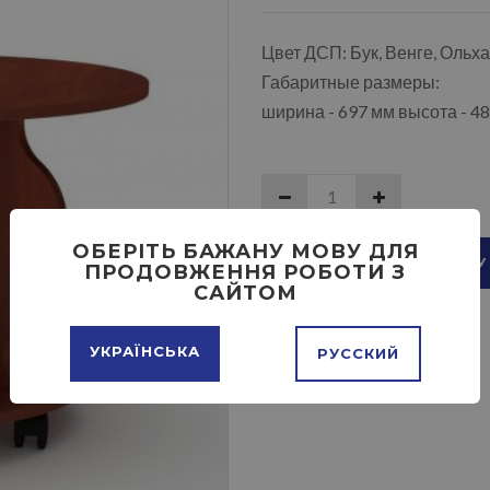
Цвет ДСП: Бук, Венге, Ольх
Габаритные размеры:
ширина - 697 мм высота - 48
ОБЕРІТЬ БАЖАНУ МОВУ ДЛЯ
ДОБАВИТЬ В КОРЗИНУ
ПРОДОВЖЕННЯ РОБОТИ З
САЙТОМ
УКРАЇНСЬКА
РУССКИЙ