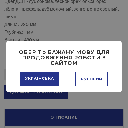
Цвет ДСП - дуб сонома, лесной орех, ольха, орех,
яблоня, трюфель, дуб молочный, венге, венге светлый,
шимо.
Длина: 780 мм
Глубина: мм
Высота: 480 мм
ОБЕРІТЬ БАЖАНУ МОВУ ДЛЯ
ПРОДОВЖЕННЯ РОБОТИ З
САЙТОМ
УКРАЇНСЬКА
РУССКИЙ
ДОБАВИТЬ В КОРЗИНУ
ОПИСАНИЕ