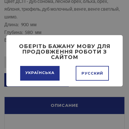
Цвет ДСП - дуб сонома, лесной орех, ольха, орех,
яблоня, трюфель, дуб молочный, венге, венге светлый,
шимо.
Длина: 900 мм
Глубина: 580 мм
Высота: 570 мм
ОБЕРІТЬ БАЖАНУ МОВУ ДЛЯ
ПРОДОВЖЕННЯ РОБОТИ З
САЙТОМ
УКРАЇНСЬКА
РУССКИЙ
ДОБАВИТЬ В КОРЗИНУ
ОПИСАНИЕ