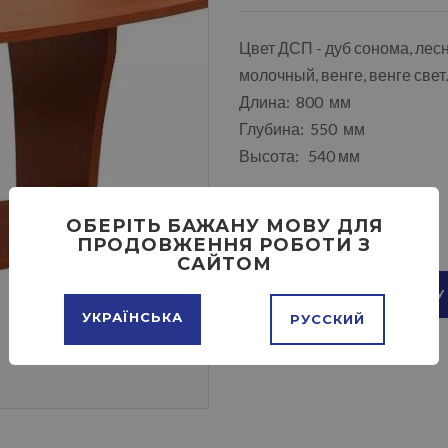
Цвет ДСП - дуб сонома, лесн
молочный, венге, венге све
Длина: 800 мм
Глубина: 550 мм
Высота: 540 мм
ОБЕРІТЬ БАЖАНУ МОВУ ДЛЯ
ПРОДОВЖЕННЯ РОБОТИ З
САЙТОМ
ДОБАВИТЬ В КОРЗИНУ
УКРАЇНСЬКА
РУССКИЙ