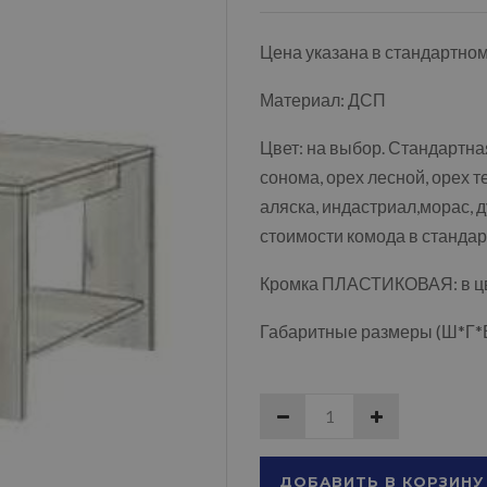
Цена указана в стандартно
Материал: ДСП
Цвет: на выбор. Стандартная
сонома, орех лесной, орех т
аляска, индастриал,морас, д
стоимости комода в стандар
Кромка ПЛАСТИКОВАЯ: в цве
Габаритные размеры (Ш*Г*В
ДОБАВИТЬ В КОРЗИНУ