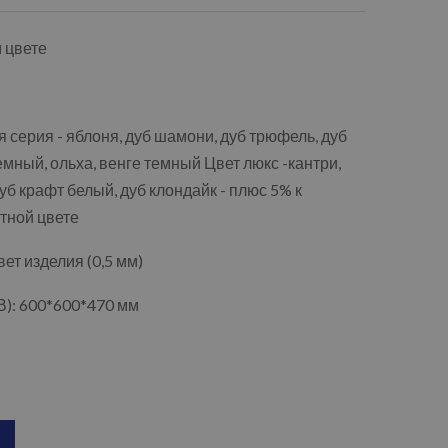
м цвете
 серия - яблоня, дуб шамони, дуб трюфель, дуб
емный, ольха, венге темный Цвет люкс -кантри,
уб крафт белый, дуб клондайк - плюс 5% к
тной цвете
т изделия (0,5 мм)
): 600*600*470 мм