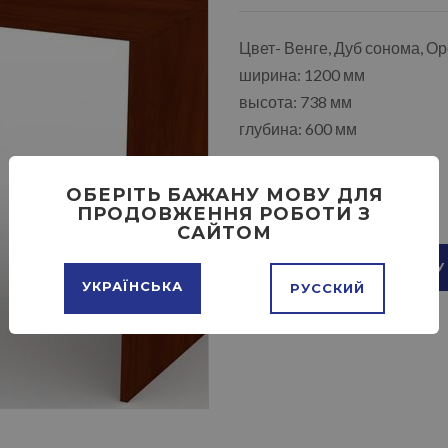
Цвет- Венге, Дуб сонома, Ор
ширина: 1200 мм
высота: 738 мм
глубина: 600 мм
ОБЕРІТЬ БАЖАНУ МОВУ ДЛЯ
ПРОДОВЖЕННЯ РОБОТИ З
САЙТОМ
ДОБАВИТЬ В КОРЗИНУ
УКРАЇНСЬКА
РУССКИЙ