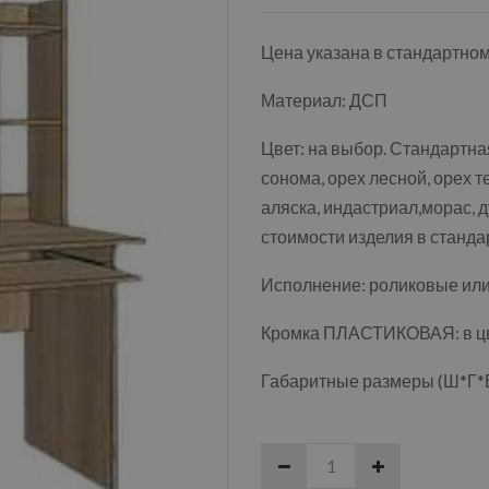
Цена указана в стандартно
Материал: ДСП
Цвет: на выбор. Стандартная
сонома, орех лесной, орех т
аляска, индастриал,морас, д
стоимости изделия в станда
Исполнение: роликовые ил
Кромка ПЛАСТИКОВАЯ: в цве
Габаритные размеры (Ш*Г*В