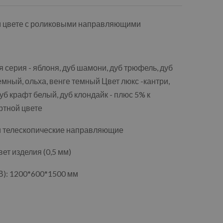
м цвете с роликовыми направляющими
 серия - яблоня, дуб шамони, дуб трюфель, дуб
емный, ольха, венге темный Цвет люкс -кантри,
уб крафт белый, дуб клондайк - плюс 5% к
ртной цвете
и телескопические направляющие
т изделия (0,5 мм)
): 1200*600*1500 мм