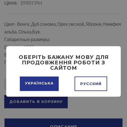
Цена:
1990 ГРН
Цвет- Венге, Дуб сонома, Орех лесной, Яблоня, Нимфея
альба, Ольха,Бук.
Габаритные размеры:
Ширина: 1200 мм.
Высота: 738 мм.
ОБЕРІТЬ БАЖАНУ МОВУ ДЛЯ
ПРОДОВЖЕННЯ РОБОТИ З
Глубина: 600 мм.
САЙТОМ
УКРАЇНСЬКА
РУССКИЙ
ДОБАВИТЬ В КОРЗИНУ
ОПИСАНИЕ