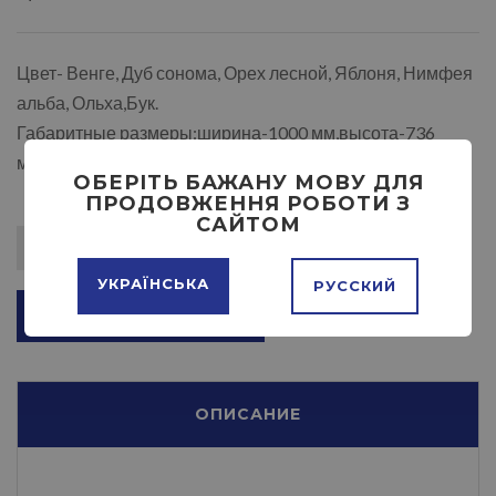
Цвет- Венге, Дуб сонома, Орех лесной, Яблоня, Нимфея
альба, Ольха,Бук.
Габаритные размеры:ширина-1000 мм,высота-736
мм,глубина-545 мм.
ОБЕРІТЬ БАЖАНУ МОВУ ДЛЯ
ПРОДОВЖЕННЯ РОБОТИ З
САЙТОМ
УКРАЇНСЬКА
РУССКИЙ
ДОБАВИТЬ В КОРЗИНУ
ОПИСАНИЕ