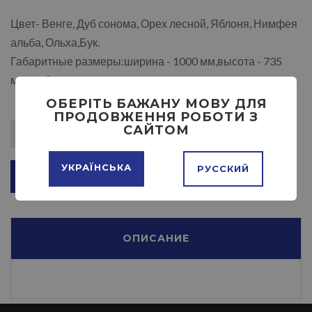
Цвет- Венге, Дуб сонома, Орех лесной, Яблоня, Нимфея
альба, Ольха,Бук.
Габаритные размеры:ширина - 1000 мм,высота - 735
мм,глубина - 545 мм.
ОБЕРІТЬ БАЖАНУ МОВУ ДЛЯ
ПРОДОВЖЕННЯ РОБОТИ З
САЙТОМ
УКРАЇНСЬКА
РУССКИЙ
ДОБАВИТЬ В КОРЗИНУ
ОПИСАНИЕ