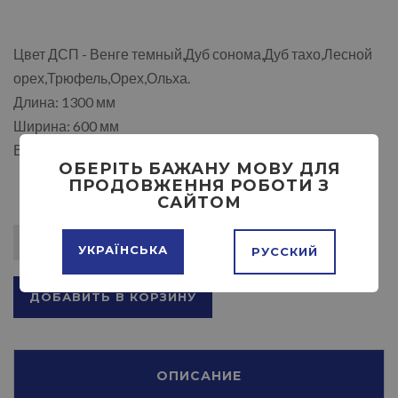
Цвет ДСП - Венге темный,Дуб сонома,Дуб тахо,Лесной
орех,Трюфель,Орех,Ольха.
Длина: 1300 мм
Ширина: 600 мм
Высота: 750 / 1160 мм
ОБЕРІТЬ БАЖАНУ МОВУ ДЛЯ
ПРОДОВЖЕННЯ РОБОТИ З
САЙТОМ
УКРАЇНСЬКА
РУССКИЙ
ДОБАВИТЬ В КОРЗИНУ
ОПИСАНИЕ