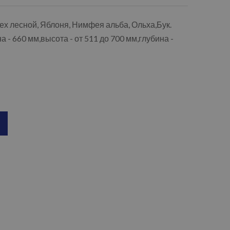
рех лесной, Яблоня, Нимфея альба, Ольха,Бук.
- 660 мм,высота - от 511 до 700 мм,глубина -