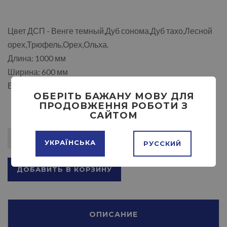
Цвет ДСП - Венге темный,Дуб сонома,Дуб тахо,Лесной
орех,Трюфель,Орех,Ольха.
Длина: 1000 мм
Ширина: 600 мм
Высота: 750 / 1300 мм
ОБЕРІТЬ БАЖАНУ МОВУ ДЛЯ
ПРОДОВЖЕННЯ РОБОТИ З
САЙТОМ
УКРАЇНСЬКА
РУССКИЙ
ДОБАВИТЬ В КОРЗИНУ
ОПИСАНИЕ