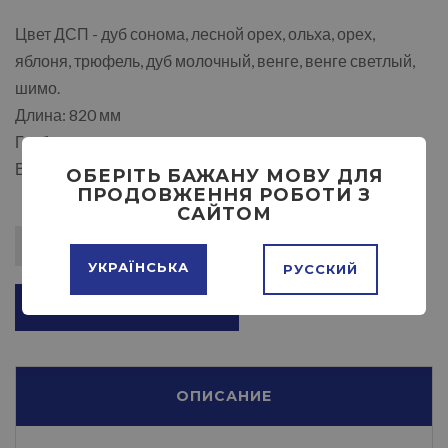
Цвет ДСП - дуб сонома, лесной орех, ольха, орех,
яблоня, трюфель, дуб молочный, венге, венге светлый,
шимо.
Длина: 820 мм
Глубина: 600 мм
Высота: 840 мм
ОБЕРІТЬ БАЖАНУ МОВУ ДЛЯ
ПРОДОВЖЕННЯ РОБОТИ З
САЙТОМ
УКРАЇНСЬКА
РУССКИЙ
ДОБАВИТЬ В КОРЗИНУ
ОПИСАНИЕ