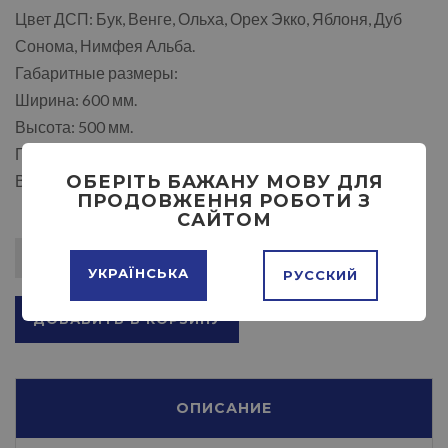
Цвет ДСП: Бук, Венге, Ольха, Орех Экко, Яблоня, Дуб
Сонома, Нимфея Альба.
Габаритные размеры:
Ширина: 600 мм.
Высота: 500 мм.
Глубина: 182 мм.
В разложенном виде: 1058 мм.
ОБЕРІТЬ БАЖАНУ МОВУ ДЛЯ
ПРОДОВЖЕННЯ РОБОТИ З
САЙТОМ
УКРАЇНСЬКА
РУССКИЙ
ДОБАВИТЬ В КОРЗИНУ
ОПИСАНИЕ