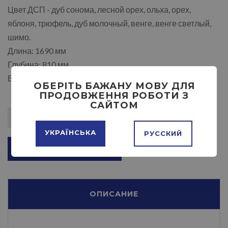
Цвет ДСП - дуб сонома, лесной орех, ольха, орех,
яблоня, трюфель, дуб молочный, венге, венге светлый,
шимо.
Длина: 1690 мм
Глубина: 810 мм
Высота: 750 мм
ОБЕРІТЬ БАЖАНУ МОВУ ДЛЯ
ПРОДОВЖЕННЯ РОБОТИ З
САЙТОМ
УКРАЇНСЬКА
РУССКИЙ
ДОБАВИТЬ В КОРЗИНУ
ОПИСАНИЕ