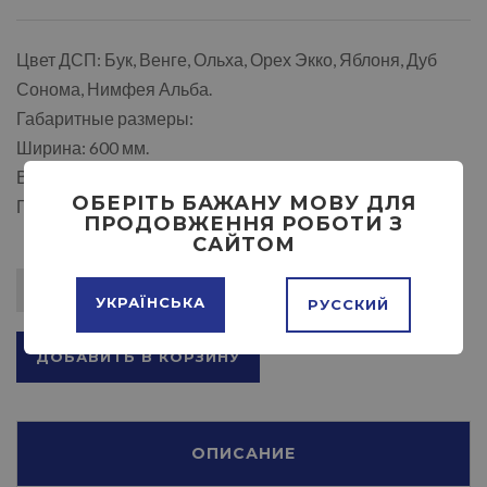
Цвет ДСП: Бук, Венге, Ольха, Орех Экко, Яблоня, Дуб
Сонома, Нимфея Альба.
Габаритные размеры:
Ширина: 600 мм.
Высота: 1950 мм.
ОБЕРІТЬ БАЖАНУ МОВУ ДЛЯ
Глубина: 366 мм.
ПРОДОВЖЕННЯ РОБОТИ З
САЙТОМ
УКРАЇНСЬКА
РУССКИЙ
ДОБАВИТЬ В КОРЗИНУ
ОПИСАНИЕ