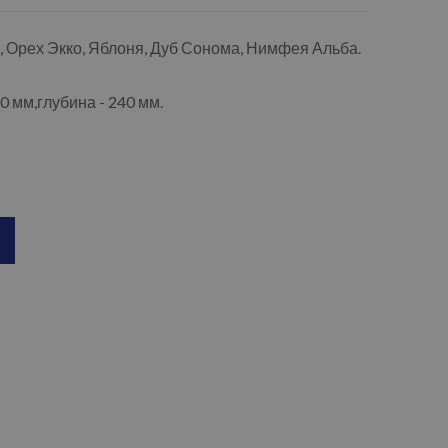
а, Орех Экко, Яблоня, Дуб Сонома, Нимфея Альба.
0 мм,глубина - 240 мм.