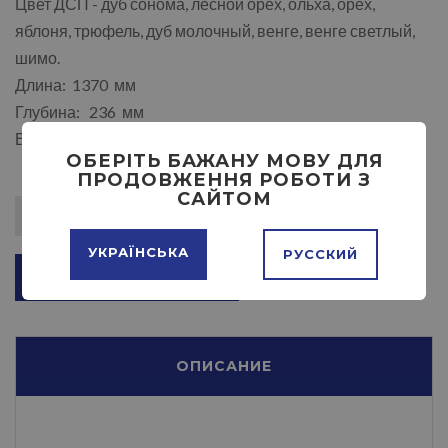
Цвет ДСП - дуб сонома, лесной орех, ольха, орех,
яблоня, трюфель, дуб молочный, венге, венге светлый,
шимо.
Длина: 1370 мм
Глубина: 236 мм
Высота: 374 мм
ОБЕРІТЬ БАЖАНУ МОВУ ДЛЯ
ПРОДОВЖЕННЯ РОБОТИ З
САЙТОМ
УКРАЇНСЬКА
РУССКИЙ
ДОБАВИТЬ В КОРЗИНУ
ОПИСАНИЕ