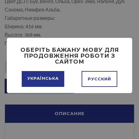
Цвет ДСП: Бук, Венге, Ольха, Орех Экко, Яблоня, Дуб
Сонома, Нимфея Альба.
Габаритные размеры:
Ширина: 416 мм.
Высота: 368 мм.
Глубина: 216 мм.
ОБЕРІТЬ БАЖАНУ МОВУ ДЛЯ
ПРОДОВЖЕННЯ РОБОТИ З
САЙТОМ
УКРАЇНСЬКА
РУССКИЙ
ДОБАВИТЬ В КОРЗИНУ
ОПИСАНИЕ