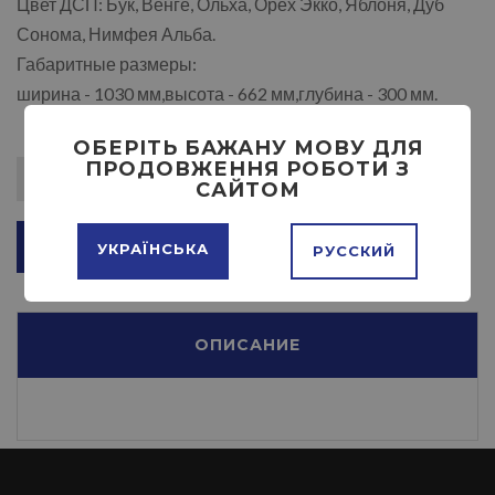
Цвет ДСП: Бук, Венге, Ольха, Орех Экко, Яблоня, Дуб
Сонома, Нимфея Альба.
Габаритные размеры:
ширина - 1030 мм,высота - 662 мм,глубина - 300 мм.
ОБЕРІТЬ БАЖАНУ МОВУ ДЛЯ
ПРОДОВЖЕННЯ РОБОТИ З
САЙТОМ
ДОБАВИТЬ В КОРЗИНУ
УКРАЇНСЬКА
РУССКИЙ
ОПИСАНИЕ