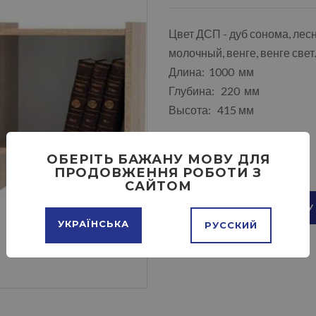
Цвет ДСП - дуб сонома, лесн
молочный, венге, венге све
Длина: 1000 мм
Глубина: 220 мм
Высота: 415 мм
ОБЕРІТЬ БАЖАНУ МОВУ ДЛЯ
ПРОДОВЖЕННЯ РОБОТИ З
САЙТОМ
ДОБАВИТЬ В КОРЗИНУ
УКРАЇНСЬКА
РУССКИЙ