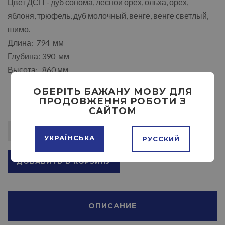
Цвет ДСП - дуб сонома, лесной орех, ольха, орех,
яблоня, трюфель, дуб молочный, венге, венге светлый,
шимо.
Длина: 794 мм
Глубина: 390 мм
Высота: 860 мм
ОБЕРІТЬ БАЖАНУ МОВУ ДЛЯ
ПРОДОВЖЕННЯ РОБОТИ З
САЙТОМ
УКРАЇНСЬКА
РУССКИЙ
ДОБАВИТЬ В КОРЗИНУ
ОПИСАНИЕ