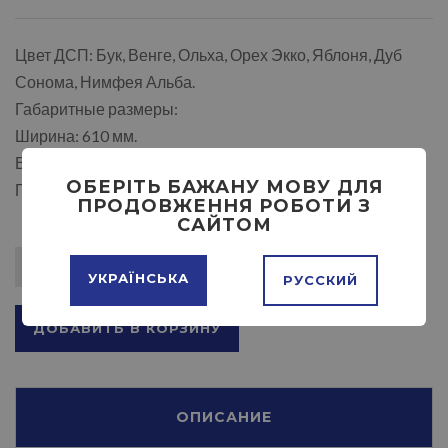
Цвет ДСП: Бук, Венге, Ольха, Орех Экко, Яблоня, Дуб
Сонома, Нимфея Альба.
Габаритные размеры:
Ширина: 610 мм.
Высота: 690 мм.
ОБЕРІТЬ БАЖАНУ МОВУ ДЛЯ
Глубина: 380 мм.
ПРОДОВЖЕННЯ РОБОТИ З
САЙТОМ
УКРАЇНСЬКА
РУССКИЙ
ДОБАВИТЬ В КОРЗИНУ
ОПИСАНИЕ