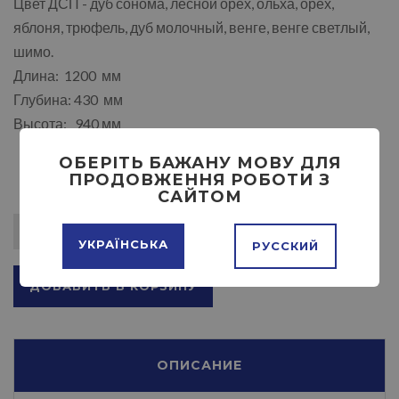
Цвет ДСП - дуб сонома, лесной орех, ольха, орех,
яблоня, трюфель, дуб молочный, венге, венге светлый,
шимо.
Длина: 1200 мм
Глубина: 430 мм
Высота: 940 мм
ОБЕРІТЬ БАЖАНУ МОВУ ДЛЯ
ПРОДОВЖЕННЯ РОБОТИ З
САЙТОМ
УКРАЇНСЬКА
РУССКИЙ
ДОБАВИТЬ В КОРЗИНУ
ОПИСАНИЕ