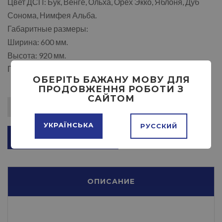
Цвет ДСП: Бук, Венге, Ольха, Орех Экко, Яблоня, Дуб
Сонома, Нимфея Альба.
Габаритные размеры:
Ширина: 600 мм.
Высота: 920 мм.
Глубина: 370 мм.
ОБЕРІТЬ БАЖАНУ МОВУ ДЛЯ
ПРОДОВЖЕННЯ РОБОТИ З
САЙТОМ
УКРАЇНСЬКА
РУССКИЙ
ДОБАВИТЬ В КОРЗИНУ
ОПИСАНИЕ